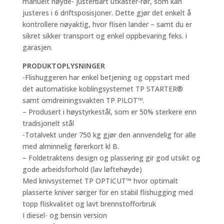
manuelt høyde- justerbart utkaster-rør, som kan
justeres i 6 driftsposisjoner. Dette gjør det enkelt å
kontrollere nøyaktig, hvor flisen lander – samt du er
sikret sikker transport og enkel oppbevaring feks. i
garasjen.
PRODUKTOPLYSNINGER
-Flishuggeren har enkel betjening og oppstart med
det automatiske koblingsystemet TP STARTER®
samt omdreiningsvakten TP PILOT™.
– Produsert i høystyrkestål, som er 50% sterkere enn
tradisjonelt stål
-Totalvekt under 750 kg gjør den annvendelig for alle
med alminnelig førerkort kl B.
– Foldetraktens design og plassering gir god utsikt og
gode arbeidsforhold (lav løftehøyde)
Med knivsystemet TP OPTICUT™ hvor optimalt
plasserte kniver sørger for en stabil flishugging med
topp fliskvalitet og lavt brennstofforbruk
I diesel- og bensin version